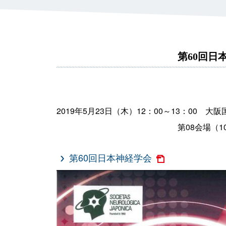
職種をお選び下さい
医師
薬剤師
はい
御担当者
その
第60回
2019年5月23日（木）12：00～13：00
第08会場（10F 会議
第60回日本神経学会