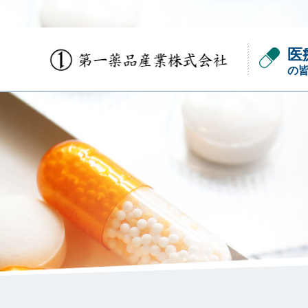
医
の
会社概要
かぐや姫の嗅覚シリーズ
パネル選定用基準臭
ご自身で簡易的に嗅覚機能のセルフチェッ
官能検査員（パネル）の選定。臭気判定士
クやトレーニングをすることができるキッ
の国家試験に採用「選定基準臭濃度セッ
トです。
ト」。