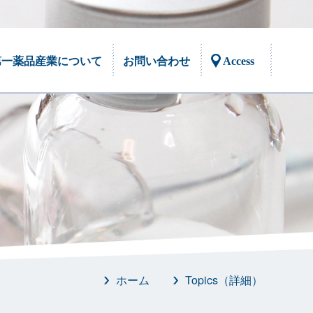
第一薬品産業について
お問い合わせ
Access
ご挨拶
取扱製品
社会貢献活動
工場設備
採用情報
メディア掲載情報
みんなの嗅覚
嗅覚トレーニングキット
においと嗅覚に関することを、もっと知り
においへの関心と感性のスキルアップ。80
たい！そんな声に答えるために作られた
種類の多様なにおい。
「みんなの嗅覚」
ホーム
Topics（詳細）
におい提示装置
・OTカートリッジ