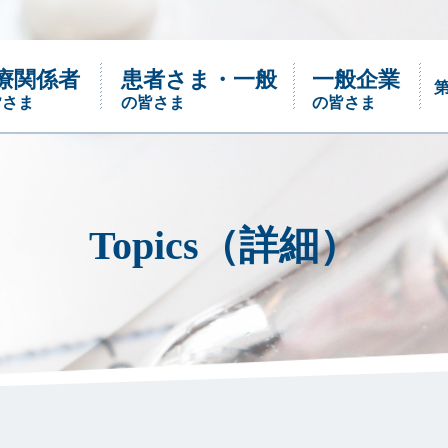
療関係者
患者さま・一般
一般企業
皆さま
の皆さま
の皆さま
ご確認下さい
Topics（詳細）
沿革
においのお話
パネル・トライアル
においってなに？嗅覚のこと、嗅覚障害っ
パネル・トライアルはパネル選定用基準
て？ さまざまなにおいのことを小冊子に
臭、対照液、ニオイ紙を少量セットにした
まとめました。
商品です。
あなたは医療関係者ですか?