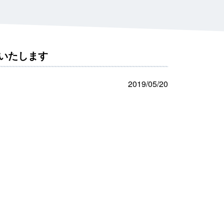
・カスタムカートリッジ
いい
におい汚染を抑制し、嗅素を手軽に提示す
ることを可能にしました。
え
いたします
2019/05/20