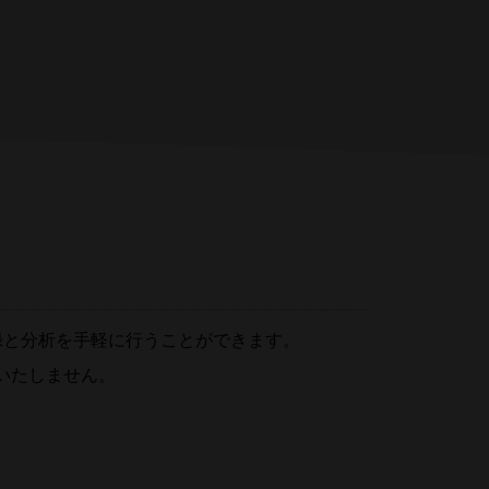
・カスタムカートリッジ
いい
におい汚染を抑制し、嗅素を手軽に提示す
ることを可能にしました。
え
録と分析を手軽に行うことができます。
いたしません。