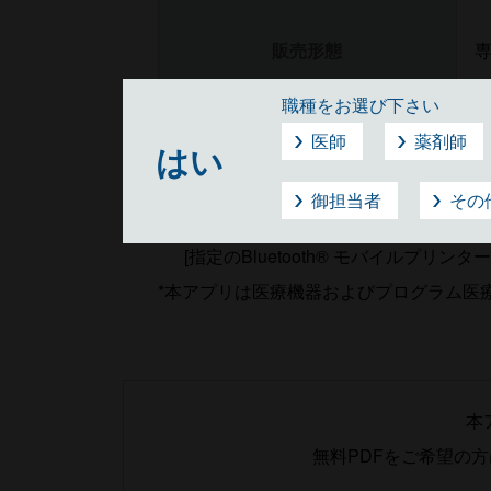
販売形態
専
職種をお選び下さい
医師
薬剤師
はい
同梱品
取
御担当者
その
*注 [動作確認済みの二次元コードリーダー ] メ
[指定のBluetooth® モバイルプリンター
*本アプリは医療機器およびプログラム医
本
無料PDFをご希望の