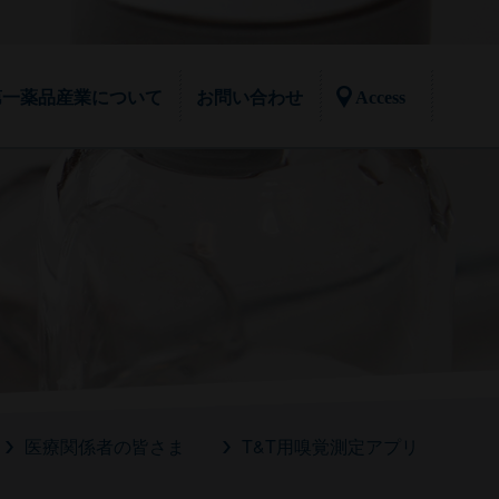
第一薬品産業について
お問い合わせ
Access
ご挨拶
取扱製品
社会貢献活動
工場設備
採用情報
メディア掲載情報
みんなの嗅覚
嗅覚トレーニングキット
においと嗅覚に関することを、もっと知り
においへの関心と感性のスキルアップ。80
たい！そんな声に答えるために作られた
種類の多様なにおい。
「みんなの嗅覚」
医療関係者の皆さま
T&T用嗅覚測定アプリ
におい提示装置
・OTカートリッジ