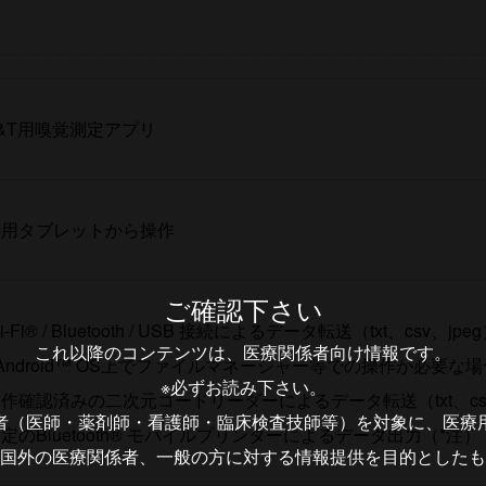
&T用嗅覚測定アプリ
専用タブレットから操作
ご確認下さい
i-Fi® / Bluetooth / USB 接続によるデータ転送（txt、csv、jpe
これ以降のコンテンツは、医療関係者向け情報です。
Android™ OS上でファイルマネージャー等での操作が必要な
※必ずお読み下さい。
作確認済みの二次元コードリーダーによるデータ転送（txt、cs
者（医師・薬剤師・看護師・臨床検査技師等）を対象に、医療
定のBluetooth® モバイルプリンターによるデータ出力（*注）
国外の医療関係者、一般の方に対する情報提供を目的としたも