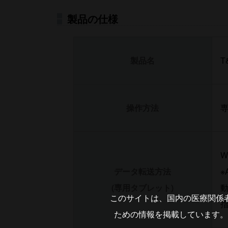
製品の仕様
製品名
T
操作方法
W
データ転送方法
※
(専用タブレット)
動
このサイトは、国内の医療関係
指
ための情報を掲載しています。