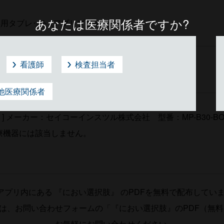
あなたは医療関係者ですか?
用タブレット (アプリプリインストール)
看護師
検査担当者
扱説明書、 クイックレファレンス
他医療関係者
ーカー：Tera 型番：Tera-D5100-JP
 ] メーカー：セイコーインスツル株式会社 型番：MP-B30-BO2J
療機器には該当しません。
アプリ内にある 『におい選択肢』 のPDFを無料で配布してい
方は、お問い合わせフォームの「『におい選択肢』のPDF（無
お気軽にお問い合わせください。