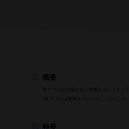
職種をお選び下さい
医師
薬剤師
はい
御担当者
その
概要
本アプリが内蔵された専用タブレットとT
*本アプリは専用タブレットにプリイン
特長