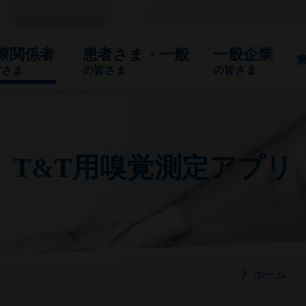
療関係者
患者さま・一般
一般企業
皆さま
の皆さま
の皆さま
ご確認下さい
T&T用嗅覚測定アプリ
沿革
においのお話
パネル・トライアル
においってなに？嗅覚のこと、嗅覚障害っ
パネル・トライアルはパネル選定用基準
て？ さまざまなにおいのことを小冊子に
臭、対照液、ニオイ紙を少量セットにした
まとめました。
商品です。
あなたは医療関係者ですか?
ホーム