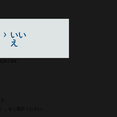
いい
え
K1-E9
ます。
料）」をご選択ください。