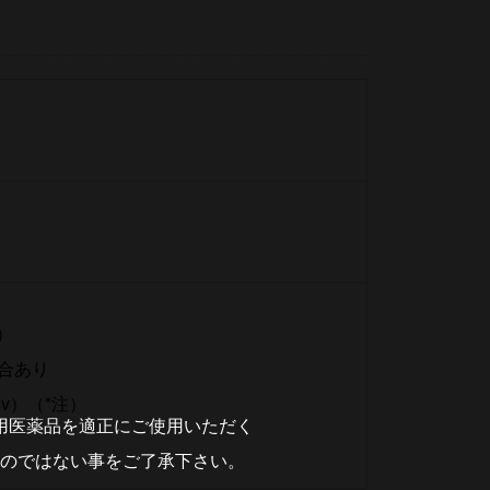
g）
場合あり
v）（*注）
用医薬品を適正にご使用いただく
のではない事をご了承下さい。