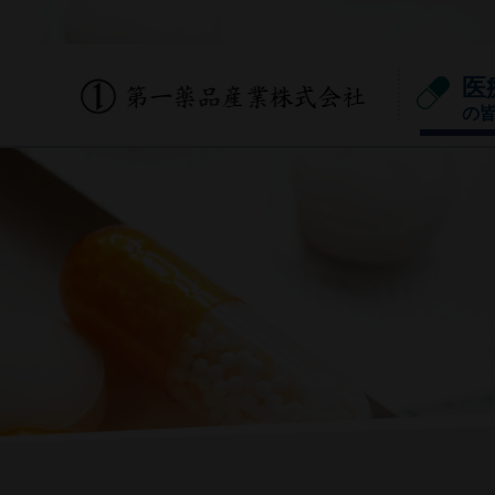
医
の
会社概要
かぐや姫の嗅覚シリーズ
パネル選定用基準臭
ご自身で簡易的に嗅覚機能のセルフチェッ
官能検査員（パネル）の選定。臭気判定士
クやトレーニングをすることができるキッ
の国家試験に採用「選定基準臭濃度セッ
トです。
ト」。