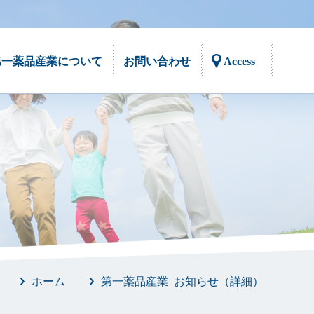
第一薬品産業について
お問い合わせ
Access
ご挨拶
取扱製品
社会貢献活動
工場設備
採用情報
メディア掲載情報
みんなの嗅覚
嗅覚トレーニングキット
においと嗅覚に関することを、もっと知り
においへの関心と感性のスキルアップ。80
たい！そんな声に答えるために作られた
種類の多様なにおい。
「みんなの嗅覚」
ホーム
第一薬品産業 お知らせ（詳細）
におい提示装置
・OTカートリッジ