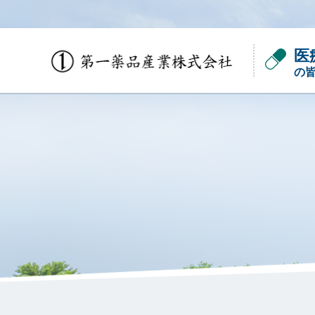
医
の
会社概要
かぐや姫の嗅覚シリーズ
パネル選定用基準臭
ご自身で簡易的に嗅覚機能のセルフチェッ
官能検査員（パネル）の選定。臭気判定士
クやトレーニングをすることができるキッ
の国家試験に採用「選定基準臭濃度セッ
トです。
ト」。