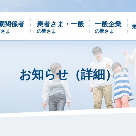
療関係者
患者さま・一般
一般企業
皆さま
の皆さま
の皆さま
ご確認下さい
お知らせ（詳細）
沿革
においのお話
パネル・トライアル
においってなに？嗅覚のこと、嗅覚障害っ
パネル・トライアルはパネル選定用基準
て？ さまざまなにおいのことを小冊子に
臭、対照液、ニオイ紙を少量セットにした
まとめました。
商品です。
あなたは医療関係者ですか?