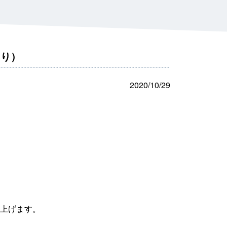
・カスタムカートリッジ
いい
におい汚染を抑制し、嗅素を手軽に提示す
ることを可能にしました。
え
より）
2020/10/29
上げます。