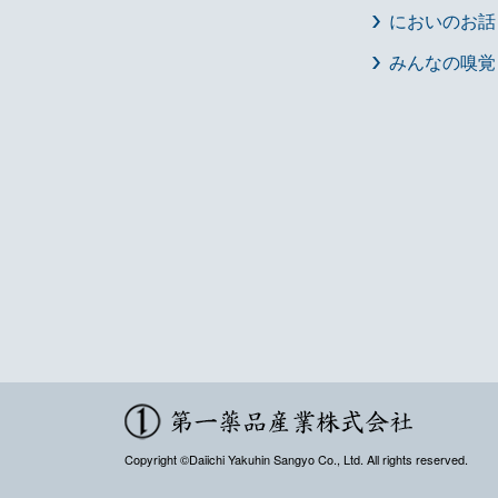
においのお話
みんなの嗅覚
Copyright ©Daiichi Yakuhin Sangyo Co., Ltd. All rights reserved.