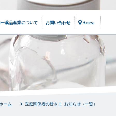
第一薬品産業について
お問い合わせ
Access
ご挨拶
取扱製品
社会貢献活動
工場設備
採用情報
メディア掲載情報
みんなの嗅覚
嗅覚トレーニングキット
においと嗅覚に関することを、もっと知り
においへの関心と感性のスキルアップ。80
たい！そんな声に答えるために作られた
種類の多様なにおい。
「みんなの嗅覚」
ホーム
医療関係者の皆さま お知らせ（一覧）
におい提示装置
・OTカートリッジ