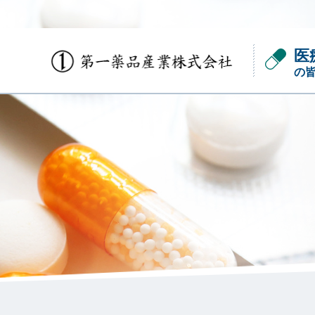
医
の
会社概要
かぐや姫の嗅覚シリーズ
パネル選定用基準臭
ご自身で簡易的に嗅覚機能のセルフチェッ
官能検査員（パネル）の選定。臭気判定士
クやトレーニングをすることができるキッ
の国家試験に採用「選定基準臭濃度セッ
トです。
ト」。