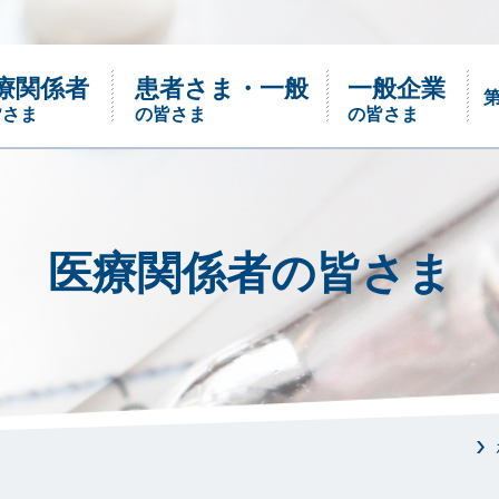
療関係者
患者さま・一般
一般企業
皆さま
の皆さま
の皆さま
ご確認下さい
医療関係者の皆さま
沿革
においのお話
パネル・トライアル
においってなに？嗅覚のこと、嗅覚障害っ
パネル・トライアルはパネル選定用基準
て？ さまざまなにおいのことを小冊子に
臭、対照液、ニオイ紙を少量セットにした
まとめました。
商品です。
あなたは医療関係者ですか?