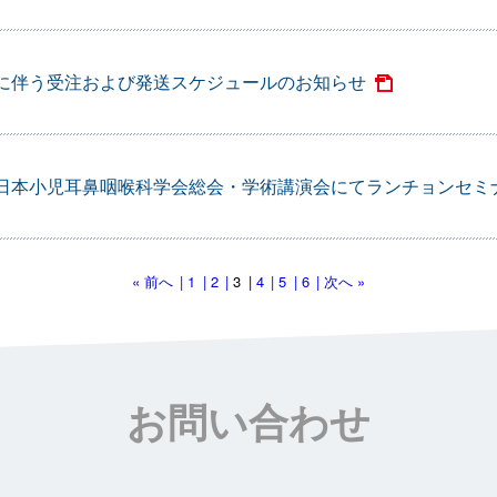
に伴う受注および発送スケジュールのお知らせ
日本小児耳鼻咽喉科学会総会・学術講演会にてランチョンセミ
« 前へ
1
2
3
4
5
6
次へ »
お問い合わせ